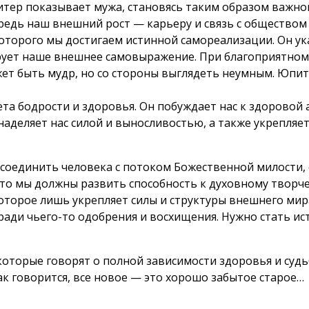
итер показывает мужа, становясь таким образом важно
редь наш внешний рост — карьеру и связь с обществом
которого мы достигаем истинной самореализации. Он у
рует наше внешнее самовыражение. При благоприятном
т быть мудр, но со стороны выглядеть неумным. Юпит
а бодрости и здоровья. Он побуждает нас к здоровой 
наделяет нас силой и выносливостью, а также укрепля
 соединить человека с потоком Божественной милости, 
 то мы должны развить способность к духовному творч
которое лишь укрепляет силы и структуры внешнего ми
о ради чьего-то одобрения и восхищения. Нужно стать и
которые говорят о полной зависимости здоровья и судь
ак говорится, все новое — это хорошо забытое старое…