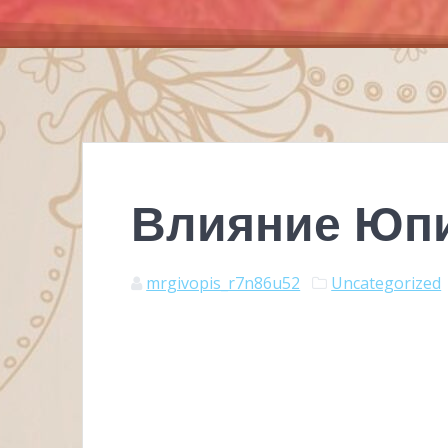
Влияние Юп
mrgivopis_r7n86u52
Uncategorized