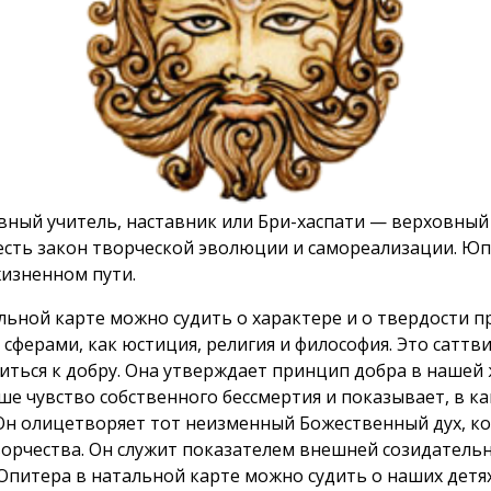
овный учитель, наставник или Бри-хаспати — верховны
есть закон творческой эволюции и самореализации. Юп
изненном пути.
льной карте можно судить о характере и о твердости 
сферами, как юстиция, религия и философия. Это саттвич
иться к добру. Она утверждает принцип добра в нашей
е чувство собственного бессмертия и показывает, в к
. Он олицетворяет тот неизменный Божественный дух, 
рчества. Он служит показателем внешней созидательно
итера в натальной карте можно судить о наших детях 