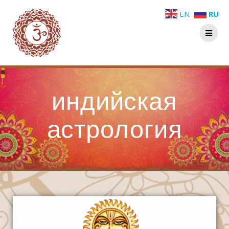
EN
RU
индийская
астрология