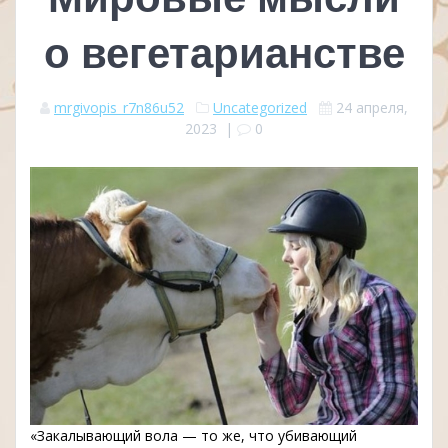
о вегетарианстве
mrgivopis_r7n86u52
Uncategorized
24 апреля,
2023
|
0
«Закалывающий вола — то же, что убивающий