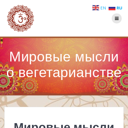
Перейти
EN
RU
к
контенту
Мировые мысли
о вегетарианстве
Мировые мысли